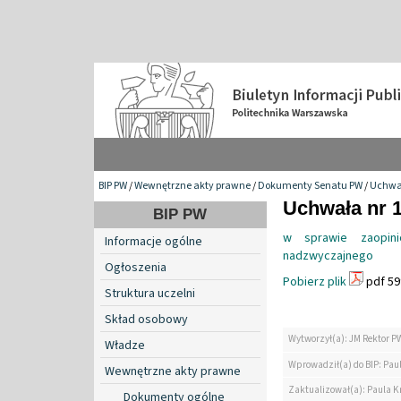
BIP PW
/
Wewnętrzne akty prawne
/
Dokumenty Senatu PW
/
Uchwa
Uchwała nr 1
BIP PW
w sprawie zaopini
Informacje ogólne
nadzwyczajnego
Ogłoszenia
Pobierz plik
pdf 59
Struktura uczelni
Skład osobowy
Wytworzył(a): JM Rektor P
Władze
Wprowadził(a) do BIP: Paul
Wewnętrzne akty prawne
Zaktualizował(a): Paula Kr
Dokumenty ogólne