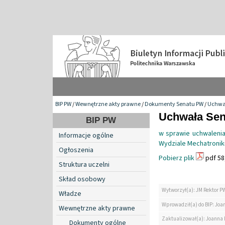
BIP PW
/
Wewnętrzne akty prawne
/
Dokumenty Senatu PW
/
Uchwa
Uchwała Sena
BIP PW
w sprawie uchwaleni
Informacje ogólne
Wydziale Mechatronik
Ogłoszenia
Pobierz plik
pdf 58
Struktura uczelni
Skład osobowy
Wytworzył(a): JM Rektor P
Władze
Wprowadził(a) do BIP: Jo
Wewnętrzne akty prawne
Zaktualizował(a): Joanna
Dokumenty ogólne