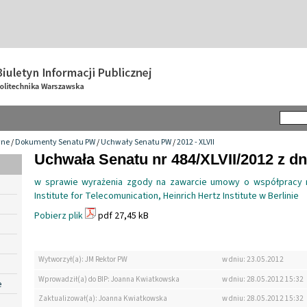
wne
/
Dokumenty Senatu PW
/
Uchwały Senatu PW
/
2012 - XLVII
Uchwała Senatu nr 484/XLVII/2012 z dn
w sprawie wyrażenia zgody na zawarcie umowy o współpracy 
Institute for Telecomunication, Heinrich Hertz Institute w Berlinie
Pobierz plik
pdf 27,45 kB
Wytworzył(a): JM Rektor PW
w dniu: 23.05.2012
Wprowadził(a) do BIP: Joanna Kwiatkowska
w dniu: 28.05.2012 15:32
e
Zaktualizował(a): Joanna Kwiatkowska
w dniu: 28.05.2012 15:32