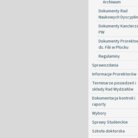
Archiwum
Dokumenty Rad
Naukowych Dyscyplin
Dokumenty Kanclerz
PW
Dokumenty Prorekto
ds. Filii w Płocku
Regulaminy
Sprawozdania
Informacje Prorektorów
Terminarze posiedzeń i
składy Rad Wydziałów
Dokumentacja kontroli i
raporty
Wybory
Sprawy Studenckie
Szkoła doktorska