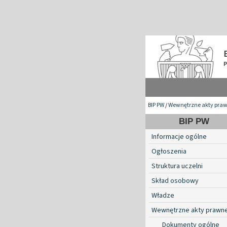
BIP PW
/
Wewnętrzne akty pra
BIP PW
Informacje ogólne
Ogłoszenia
Struktura uczelni
Skład osobowy
Władze
Wewnętrzne akty prawn
Dokumenty ogólne