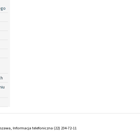
ego
ch
niu
arszawa, Informacja telefoniczna (22) 234-72-11