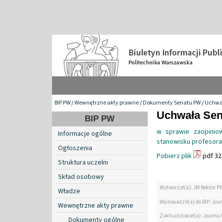
BIP PW
/
Wewnętrzne akty prawne
/
Dokumenty Senatu PW
/
Uchwa
Uchwała Sena
BIP PW
w sprawie zaopinio
Informacje ogólne
stanowisku profesor
Ogłoszenia
Pobierz plik
pdf 32
Struktura uczelni
Skład osobowy
Wytworzył(a): JM Rektor P
Władze
Wprowadził(a) do BIP: Jo
Wewnętrzne akty prawne
Zaktualizował(a): Joanna
Dokumenty ogólne