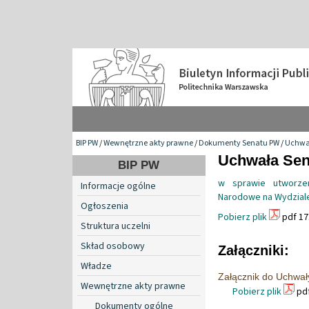
BIP PW
/
Wewnętrzne akty prawne
/
Dokumenty Senatu PW
/
Uchwa
Uchwała Sena
BIP PW
w sprawie utworze
Informacje ogólne
Narodowe na Wydziale
Ogłoszenia
Pobierz plik
pdf 17
Struktura uczelni
Skład osobowy
Załączniki:
Władze
Załącznik do Uchwał
Wewnętrzne akty prawne
Pobierz plik
pdf
Dokumenty ogólne