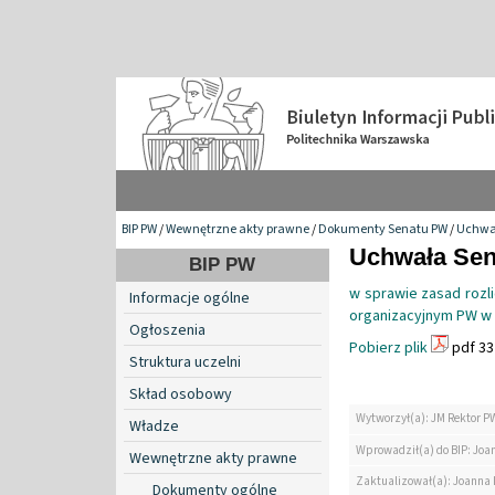
BIP PW
/
Wewnętrzne akty prawne
/
Dokumenty Senatu PW
/
Uchwa
Uchwała Sena
BIP PW
w sprawie zasad rozl
Informacje ogólne
organizacyjnym PW w 
Ogłoszenia
Pobierz plik
pdf 33
Struktura uczelni
Skład osobowy
Wytworzył(a): JM Rektor P
Władze
Wprowadził(a) do BIP: Jo
Wewnętrzne akty prawne
Zaktualizował(a): Joanna
Dokumenty ogólne