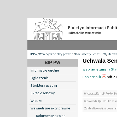
BIP PW
/
Wewnętrzne akty prawne
/
Dokumenty Senatu PW
/
Uchwa
Uchwała Sena
BIP PW
w sprawie zmiany Stat
Informacje ogólne
Pobierz plik
pdf 23
Ogłoszenia
Struktura uczelni
Skład osobowy
Wytworzył(a): JM Rektor P
Władze
Wprowadził(a) do BIP: Jo
Wewnętrzne akty prawne
Zaktualizował(a): Joanna
Dokumenty ogólne