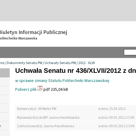
wne
/
Dokumenty Senatu PW
/
Uchwały Senatu PW
/
2012 - XLVII
Uchwała Senatu nr 436/XLVII/2012 z dn
w sprawie zmiany Statutu Politechniki Warszawskiej
Pobierz plik
pdf 235,04 kB
Wytworzył(a): JM Rektor PW
w dniu: 25.04.2012
Wprowadził(a) do BIP: Joanna Kwiatkowska
w dniu: 09.05.2012 13:09
e
Zaktualizował(a): Joanna Kwiatkowska
w dniu: 09.05.2012 13:09