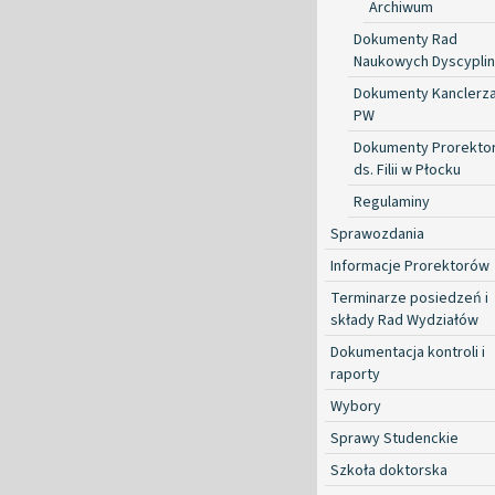
Archiwum
Dokumenty Rad
Naukowych Dyscyplin
Dokumenty Kanclerz
PW
Dokumenty Prorekto
ds. Filii w Płocku
Regulaminy
Sprawozdania
Informacje Prorektorów
Terminarze posiedzeń i
składy Rad Wydziałów
Dokumentacja kontroli i
raporty
Wybory
Sprawy Studenckie
Szkoła doktorska