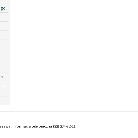
ego
ch
niu
arszawa, Informacja telefoniczna (22) 234-72-11