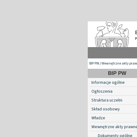
BIP PW
/
Wewnętrzne akty pra
BIP PW
Informacje ogólne
Ogłoszenia
Struktura uczelni
Skład osobowy
Władze
Wewnętrzne akty prawn
Dokumenty ogólne