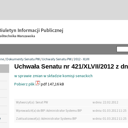
wne
/
Dokumenty Senatu PW
/
Uchwały Senatu PW
/
2012 - XLVII
Uchwała Senatu nr 421/XLVII/2012 z dn
w sprawie zmian w składzie komisji senackich
Pobierz plik
pdf 147,16 kB
Wytworzył(a): Senat PW
w dniu: 22.02.2012
Wprowadził(a) do BIP: Administrator Systemu BIP
w dniu: 01.03.2012 11:25
e
Zaktualizował(a): Administrator Systemu BIP
w dniu: 01.03.2012 11:25