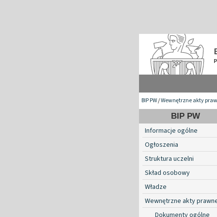
BIP PW
/
Wewnętrzne akty pra
BIP PW
Informacje ogólne
Ogłoszenia
Struktura uczelni
Skład osobowy
Władze
Wewnętrzne akty prawn
Dokumenty ogólne