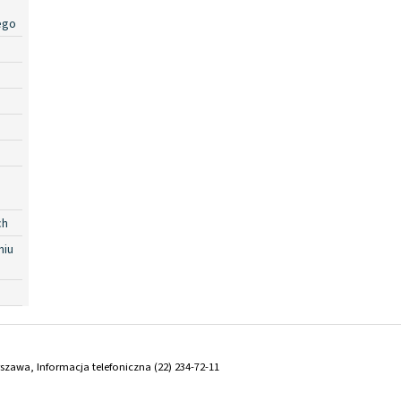
ego
ch
niu
arszawa, Informacja telefoniczna (22) 234-72-11