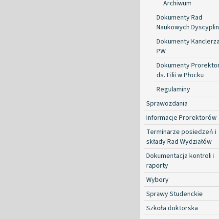
Archiwum
Dokumenty Rad
Naukowych Dyscyplin
Dokumenty Kanclerz
PW
Dokumenty Prorekto
ds. Filii w Płocku
Regulaminy
Sprawozdania
Informacje Prorektorów
Terminarze posiedzeń i
składy Rad Wydziałów
Dokumentacja kontroli i
raporty
Wybory
Sprawy Studenckie
Szkoła doktorska