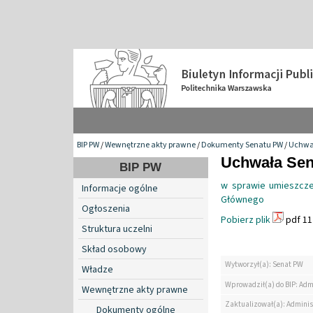
BIP PW
/
Wewnętrzne akty prawne
/
Dokumenty Senatu PW
/
Uchwa
Uchwała Sena
BIP PW
w sprawie umieszcze
Informacje ogólne
Głównego
Ogłoszenia
Pobierz plik
pdf 11
Struktura uczelni
Skład osobowy
Wytworzył(a): Senat PW
Władze
Wprowadził(a) do BIP: Adm
Wewnętrzne akty prawne
Zaktualizował(a): Adminis
Dokumenty ogólne