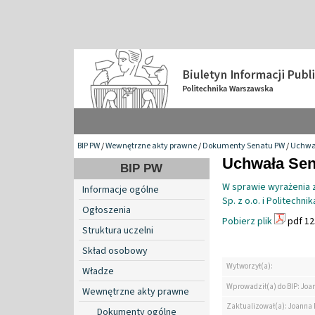
BIP PW
/
Wewnętrzne akty prawne
/
Dokumenty Senatu PW
/
Uchwa
Uchwała Sena
BIP PW
W sprawie wyrażenia
Informacje ogólne
Sp. z o.o. i Politechn
Ogłoszenia
Pobierz plik
pdf 12
Struktura uczelni
Skład osobowy
Wytworzył(a):
Władze
Wprowadził(a) do BIP: Jo
Wewnętrzne akty prawne
Zaktualizował(a): Joanna
Dokumenty ogólne