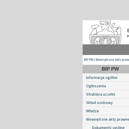
BIP PW
/
Wewnętrzne akty pra
BIP PW
Informacje ogólne
Ogłoszenia
Struktura uczelni
Skład osobowy
Władze
Wewnętrzne akty prawn
Dokumenty ogólne