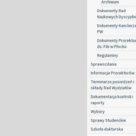
Archiwum
Dokumenty Rad
Naukowych Dyscyplin
Dokumenty Kanclerz
PW
Dokumenty Prorekto
ds. Filii w Płocku
Regulaminy
Sprawozdania
Informacje Prorektorów
Terminarze posiedzeń i
składy Rad Wydziałów
Dokumentacja kontroli i
raporty
Wybory
Sprawy Studenckie
Szkoła doktorska