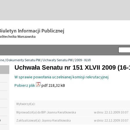
wne
/
Dokumenty Senatu PW
/
Uchwały Senatu PW
/
2009 - XLVII
Uchwała Senatu nr 151 XLVII 2009 (16-
W sprawie powołania uczelnianej komisji rekrutacyjnej
Pobierz plik
pdf 218,32 kB
Wytworzył(a):
Wprowadził(a) do BIP: Joanna Kwiatkowska
w dniu: 22.12.2009 10:07
e
Zaktualizował(a): Joanna Kwiatkowska
w dniu: 22.12.2009 10:07