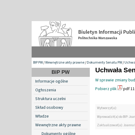
BIP PW
/
Wewnętrzne akty prawne
/
Dokumenty Senatu PW
/
Uchwa
Uchwała Sena
BIP PW
W sprawie zmiany budż
Informacje ogólne
Pobierz plik
pdf 11
Ogłoszenia
Struktura uczelni
Skład osobowy
Wytworzył(a):
Władze
Wprowadził(a) do BIP: Jo
Wewnętrzne akty prawne
Zaktualizował(a): Joanna
Dokumenty ogólne