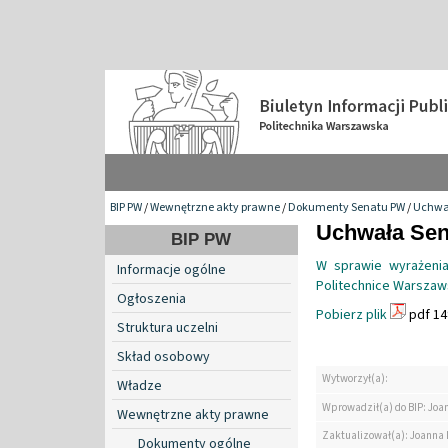
BIP PW
/
Wewnętrzne akty prawne
/
Dokumenty Senatu PW
/
Uchwa
Uchwała Sena
BIP PW
W sprawie wyrażeni
Informacje ogólne
Politechnice Warszaws
Ogłoszenia
Pobierz plik
pdf 14
Struktura uczelni
Skład osobowy
Wytworzył(a):
Władze
Wprowadził(a) do BIP: Jo
Wewnętrzne akty prawne
Zaktualizował(a): Joanna
Dokumenty ogólne