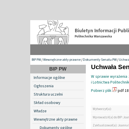
BIP PW
/
Wewnętrzne akty prawne
/
Dokumenty Senatu PW
/
Uchwa
Uchwała Sena
BIP PW
W sprawie wyrażenia 
Informacje ogólne
i Lotnictwa Politechni
Ogłoszenia
Pobierz plik
pdf 18
Struktura uczelni
Skład osobowy
Wytworzył(a):
Władze
Wprowadził(a) do BIP: Jo
Wewnętrzne akty prawne
Zaktualizował(a): Joanna
Dokumenty ogólne