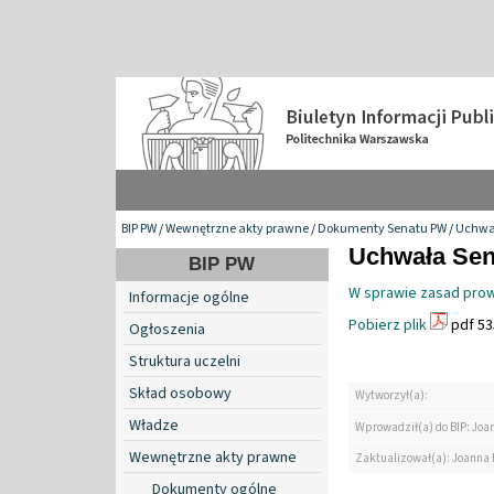
BIP PW
/
Wewnętrzne akty prawne
/
Dokumenty Senatu PW
/
Uchwa
Uchwała Sena
BIP PW
W sprawie zasad prowa
Informacje ogólne
Pobierz plik
pdf 53
Ogłoszenia
Struktura uczelni
Skład osobowy
Wytworzył(a):
Władze
Wprowadził(a) do BIP: Jo
Wewnętrzne akty prawne
Zaktualizował(a): Joanna
Dokumenty ogólne