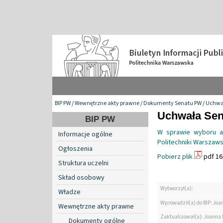
BIP PW
/
Wewnętrzne akty prawne
/
Dokumenty Senatu PW
/
Uchwa
Uchwała Sena
BIP PW
W sprawie wyboru a
Informacje ogólne
Politechniki Warszawsk
Ogłoszenia
Pobierz plik
pdf 16
Struktura uczelni
Skład osobowy
Wytworzył(a):
Władze
Wprowadził(a) do BIP: Jo
Wewnętrzne akty prawne
Zaktualizował(a): Joanna
Dokumenty ogólne