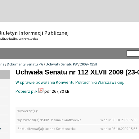
wne
/
Dokumenty Senatu PW
/
Uchwały Senatu PW
/
2009 - XLVII
Uchwała Senatu nr 112 XLVII 2009 (23-
W sprawie powołania Konwentu Politechniki Warszawskiej.
Pobierz plik
pdf 267,30 kB
Wytworzył(a):
Wprowadził(a) do BIP: Joanna Kwiatkowska
w dniu: 06.10.2009 15:33
e
Zaktualizował(a): Joanna Kwiatkowska
w dniu: 06.10.2009 15:33