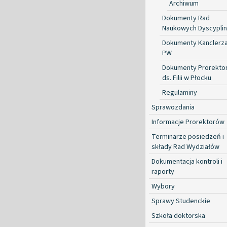
Archiwum
Dokumenty Rad
Naukowych Dyscyplin
Dokumenty Kanclerz
PW
Dokumenty Prorekto
ds. Filii w Płocku
Regulaminy
Sprawozdania
Informacje Prorektorów
Terminarze posiedzeń i
składy Rad Wydziałów
Dokumentacja kontroli i
raporty
Wybory
Sprawy Studenckie
Szkoła doktorska