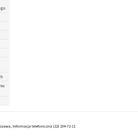
ego
ch
niu
arszawa, Informacja telefoniczna (22) 234-72-11