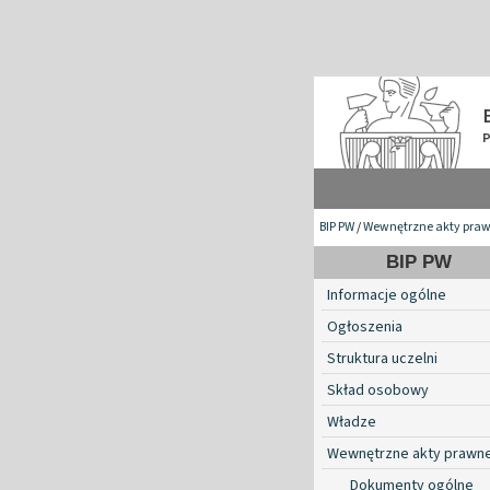
BIP PW
/
Wewnętrzne akty pra
BIP PW
Informacje ogólne
Ogłoszenia
Struktura uczelni
Skład osobowy
Władze
Wewnętrzne akty prawn
Dokumenty ogólne