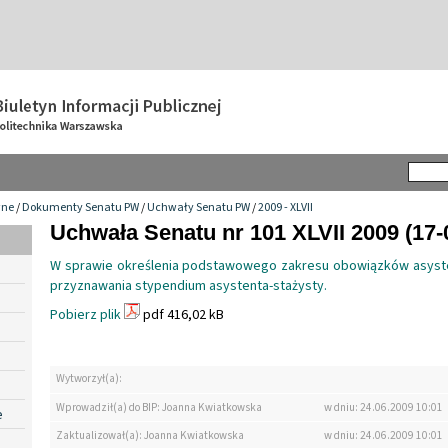
wne
/
Dokumenty Senatu PW
/
Uchwały Senatu PW
/
2009 - XLVII
Uchwała Senatu nr 101 XLVII 2009 (17-
W sprawie określenia podstawowego zakresu obowiązków asyste
przyznawania stypendium asystenta-stażysty.
Pobierz plik
pdf 416,02 kB
Wytworzył(a):
Wprowadził(a) do BIP: Joanna Kwiatkowska
w dniu: 24.06.2009 10:01
e
Zaktualizował(a): Joanna Kwiatkowska
w dniu: 24.06.2009 10:01