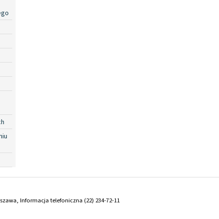
ego
ch
niu
arszawa, Informacja telefoniczna (22) 234-72-11