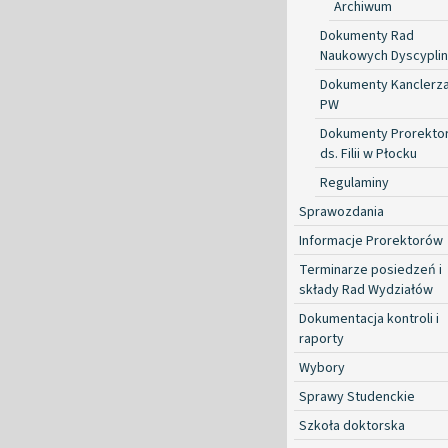
Archiwum
Dokumenty Rad
Naukowych Dyscyplin
Dokumenty Kanclerz
PW
Dokumenty Prorekto
ds. Filii w Płocku
Regulaminy
Sprawozdania
Informacje Prorektorów
Terminarze posiedzeń i
składy Rad Wydziałów
Dokumentacja kontroli i
raporty
Wybory
Sprawy Studenckie
Szkoła doktorska