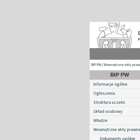
BIP PW
/
Wewnętrzne akty pra
BIP PW
Informacje ogólne
Ogłoszenia
Struktura uczelni
Skład osobowy
Władze
Wewnętrzne akty prawn
Dokumenty ogólne