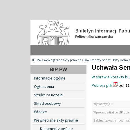
BIP PW
/
Wewnętrzne akty prawne
/
Dokumenty Senatu PW
/
Uchwa
Uchwała Sena
BIP PW
W sprawie korekty bud
Informacje ogólne
Pobierz plik
pdf 11
Ogłoszenia
Struktura uczelni
Skład osobowy
Wytworzył(a):
Władze
Wprowadził(a) do BIP: Jo
Wewnętrzne akty prawne
Zaktualizował(a): Joanna
Dokumenty ogólne