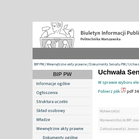
BIP PW
/
Wewnętrzne akty prawne
/
Dokumenty Senatu PW
/
Uchwa
Uchwała Sena
BIP PW
W sprawie wyboru el
Informacje ogólne
Pobierz plik
pdf 34
Ogłoszenia
Struktura uczelni
Skład osobowy
Wytworzył(a):
Władze
Wprowadził(a) do BIP: Jo
Wewnętrzne akty prawne
Zaktualizował(a): Joanna
Dokumenty ogólne