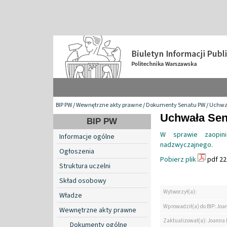
BIP PW
/
Wewnętrzne akty prawne
/
Dokumenty Senatu PW
/
Uchwa
Uchwała Sena
BIP PW
W sprawie zaopin
Informacje ogólne
nadzwyczajnego.
Ogłoszenia
Pobierz plik
pdf 22
Struktura uczelni
Skład osobowy
Wytworzył(a):
Władze
Wprowadził(a) do BIP: Jo
Wewnętrzne akty prawne
Zaktualizował(a): Joanna
Dokumenty ogólne