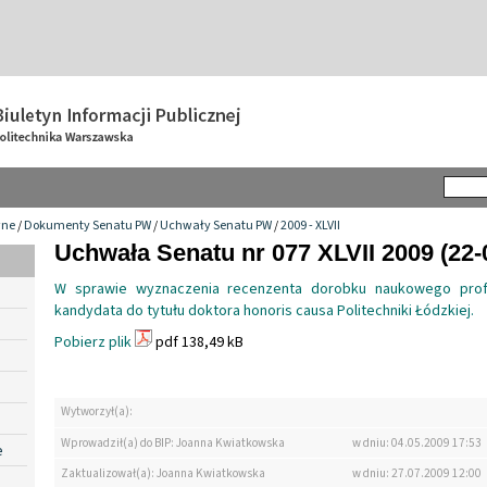
wne
/
Dokumenty Senatu PW
/
Uchwały Senatu PW
/
2009 - XLVII
Uchwała Senatu nr 077 XLVII 2009 (22-
W sprawie wyznaczenia recenzenta dorobku naukowego prof. 
kandydata do tytułu doktora honoris causa Politechniki Łódzkiej.
Pobierz plik
pdf 138,49 kB
Wytworzył(a):
Wprowadził(a) do BIP: Joanna Kwiatkowska
w dniu: 04.05.2009 17:53
e
Zaktualizował(a): Joanna Kwiatkowska
w dniu: 27.07.2009 12:00