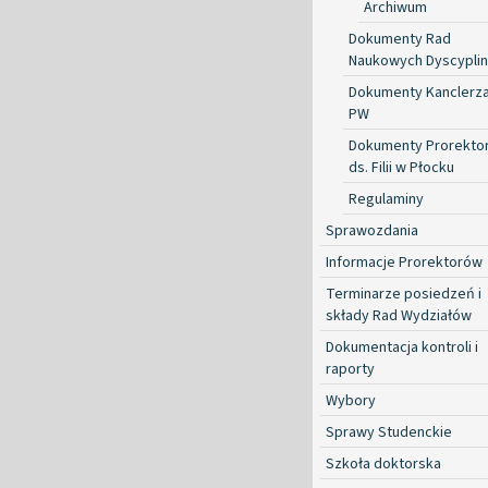
Archiwum
Dokumenty Rad
Naukowych Dyscyplin
Dokumenty Kanclerz
PW
Dokumenty Prorekto
ds. Filii w Płocku
Regulaminy
Sprawozdania
Informacje Prorektorów
Terminarze posiedzeń i
składy Rad Wydziałów
Dokumentacja kontroli i
raporty
Wybory
Sprawy Studenckie
Szkoła doktorska