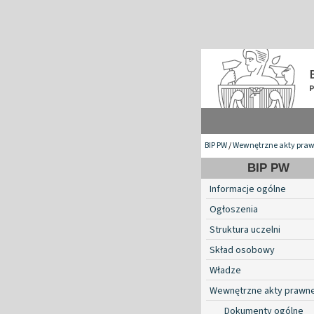
BIP PW
/
Wewnętrzne akty pra
BIP PW
Informacje ogólne
Ogłoszenia
Struktura uczelni
Skład osobowy
Władze
Wewnętrzne akty prawn
Dokumenty ogólne