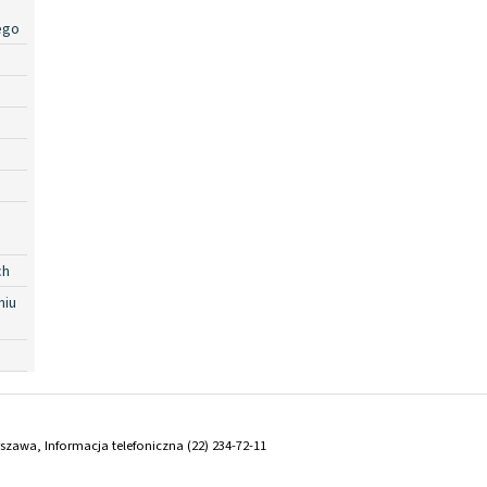
ego
ch
niu
arszawa, Informacja telefoniczna (22) 234-72-11