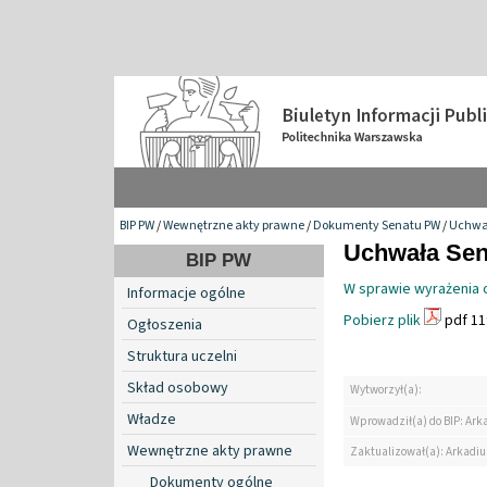
BIP PW
/
Wewnętrzne akty prawne
/
Dokumenty Senatu PW
/
Uchwa
Uchwała Sena
BIP PW
W sprawie wyrażenia 
Informacje ogólne
Pobierz plik
pdf 11
Ogłoszenia
Struktura uczelni
Skład osobowy
Wytworzył(a):
Władze
Wprowadził(a) do BIP: Ark
Wewnętrzne akty prawne
Zaktualizował(a): Arkadiu
Dokumenty ogólne