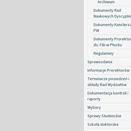
Archiwum
Dokumenty Rad
Naukowych Dyscyplin
Dokumenty Kanclerz
PW
Dokumenty Prorekto
ds. Filii w Płocku
Regulaminy
Sprawozdania
Informacje Prorektorów
Terminarze posiedzeń i
składy Rad Wydziałów
Dokumentacja kontroli i
raporty
Wybory
Sprawy Studenckie
Szkoła doktorska