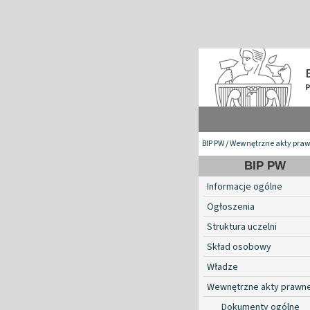
BIP PW
/
Wewnętrzne akty pra
BIP PW
Informacje ogólne
Ogłoszenia
Struktura uczelni
Skład osobowy
Władze
Wewnętrzne akty prawn
Dokumenty ogólne