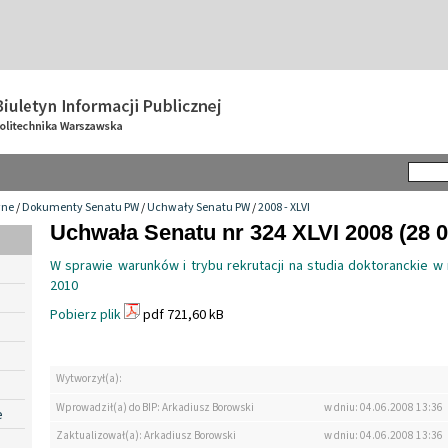
wne
/
Dokumenty Senatu PW
/
Uchwały Senatu PW
/
2008 - XLVI
Uchwała Senatu nr 324 XLVI 2008 (28 0
W sprawie warunków i trybu rekrutacji na studia doktoranckie w
2010
Pobierz plik
pdf 721,60 kB
Wytworzył(a):
Wprowadził(a) do BIP: Arkadiusz Borowski
w dniu: 04.06.2008 13:36
e
Zaktualizował(a): Arkadiusz Borowski
w dniu: 04.06.2008 13:36