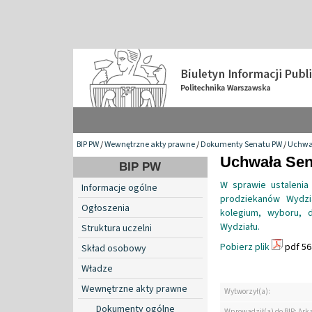
BIP PW
/
Wewnętrzne akty prawne
/
Dokumenty Senatu PW
/
Uchwa
Uchwała Sena
BIP PW
W sprawie ustaleni
Informacje ogólne
prodziekanów Wydzi
Ogłoszenia
kolegium, wyboru, 
Wydziału.
Struktura uczelni
Pobierz plik
pdf 56
Skład osobowy
Władze
Wewnętrzne akty prawne
Wytworzył(a):
Dokumenty ogólne
Wprowadził(a) do BIP: Ark