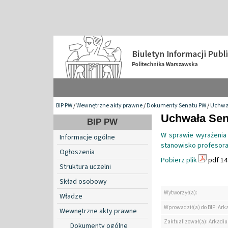
BIP PW
/
Wewnętrzne akty prawne
/
Dokumenty Senatu PW
/
Uchwa
Uchwała Sena
BIP PW
W sprawie wyrażenia 
Informacje ogólne
stanowisko profesora
Ogłoszenia
Pobierz plik
pdf 14
Struktura uczelni
Skład osobowy
Wytworzył(a):
Władze
Wprowadził(a) do BIP: Ark
Wewnętrzne akty prawne
Zaktualizował(a): Arkadiu
Dokumenty ogólne