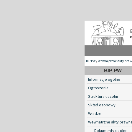
BIP PW
/
Wewnętrzne akty pra
BIP PW
Informacje ogólne
Ogłoszenia
Struktura uczelni
Skład osobowy
Władze
Wewnętrzne akty prawn
Dokumenty ogólne