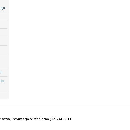
ego
ch
niu
arszawa, Informacja telefoniczna (22) 234-72-11