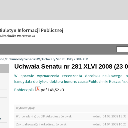
wne
/
Dokumenty Senatu PW
/
Uchwały Senatu PW
/
2008 - XLVI
Uchwała Senatu nr 281 XLVI 2008 (23 0
W sprawie wyznaczenia recenzenta dorobku naukowego pr
kandydata do tytułu doktora honoris causa Politechniki Koszalińsk
Pobierz plik
pdf 148,52 kB
Wytworzył(a):
Wprowadził(a) do BIP: Arkadiusz Borowski
w dniu: 04.02.2008 11:36
e
Zaktualizował(a): Arkadiusz Borowski
w dniu: 04.04.2008 10:25