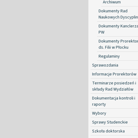
Archiwum
Dokumenty Rad
Naukowych Dyscyplin
Dokumenty Kanclerz
PW
Dokumenty Prorekto
ds. Filii w Płocku
Regulaminy
Sprawozdania
Informacje Prorektorów
Terminarze posiedzeń i
składy Rad Wydziałów
Dokumentacja kontroli i
raporty
Wybory
Sprawy Studenckie
Szkoła doktorska