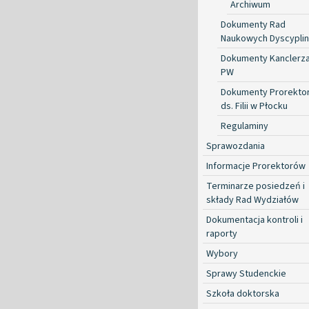
Archiwum
Dokumenty Rad
Naukowych Dyscyplin
Dokumenty Kanclerz
PW
Dokumenty Prorekto
ds. Filii w Płocku
Regulaminy
Sprawozdania
Informacje Prorektorów
Terminarze posiedzeń i
składy Rad Wydziałów
Dokumentacja kontroli i
raporty
Wybory
Sprawy Studenckie
Szkoła doktorska