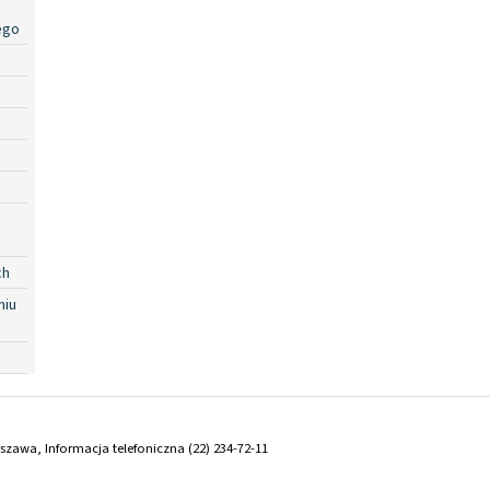
ego
ch
niu
arszawa, Informacja telefoniczna (22) 234-72-11