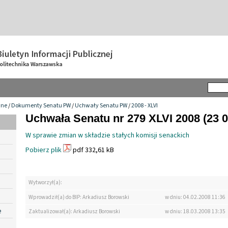
wne
/
Dokumenty Senatu PW
/
Uchwały Senatu PW
/
2008 - XLVI
Uchwała Senatu nr 279 XLVI 2008 (23 0
W sprawie zmian w składzie stałych komisji senackich
Pobierz plik
pdf 332,61 kB
Wytworzył(a):
Wprowadził(a) do BIP: Arkadiusz Borowski
w dniu: 04.02.2008 11:36
e
Zaktualizował(a): Arkadiusz Borowski
w dniu: 18.03.2008 13:35