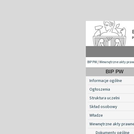
BIP PW
/
Wewnętrzne akty pra
BIP PW
Informacje ogólne
Ogłoszenia
Struktura uczelni
Skład osobowy
Władze
Wewnętrzne akty prawn
Dokumenty ogólne