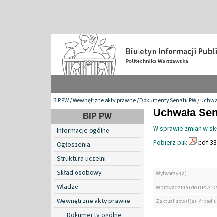
BIP PW
/
Wewnętrzne akty prawne
/
Dokumenty Senatu PW
/
Uchwa
Uchwała Sena
BIP PW
W sprawie zmian w skł
Informacje ogólne
Pobierz plik
pdf 33
Ogłoszenia
Struktura uczelni
Skład osobowy
Wytworzył(a):
Władze
Wprowadził(a) do BIP: Ark
Wewnętrzne akty prawne
Zaktualizował(a): Arkadiu
Dokumenty ogólne