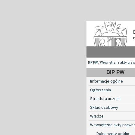
BIP PW
/
Wewnętrzne akty pra
BIP PW
Informacje ogólne
Ogłoszenia
Struktura uczelni
Skład osobowy
Władze
Wewnętrzne akty prawn
Dokumenty ogólne