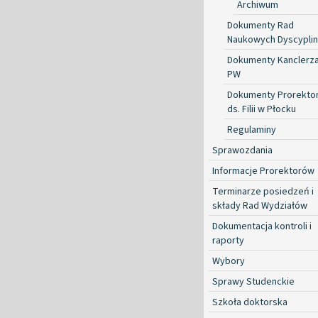
Archiwum
Dokumenty Rad
Naukowych Dyscyplin
Dokumenty Kanclerz
PW
Dokumenty Prorekto
ds. Filii w Płocku
Regulaminy
Sprawozdania
Informacje Prorektorów
Terminarze posiedzeń i
składy Rad Wydziałów
Dokumentacja kontroli i
raporty
Wybory
Sprawy Studenckie
Szkoła doktorska