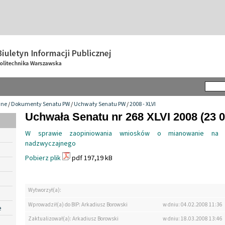
wne
/
Dokumenty Senatu PW
/
Uchwały Senatu PW
/
2008 - XLVI
Uchwała Senatu nr 268 XLVI 2008 (23 0
W sprawie zaopiniowania wniosków o mianowanie na s
nadzwyczajnego
Pobierz plik
pdf 197,19 kB
Wytworzył(a):
Wprowadził(a) do BIP: Arkadiusz Borowski
w dniu: 04.02.2008 11:36
e
Zaktualizował(a): Arkadiusz Borowski
w dniu: 18.03.2008 13:46