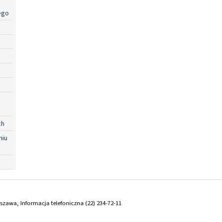
ego
ch
niu
arszawa, Informacja telefoniczna (22) 234-72-11