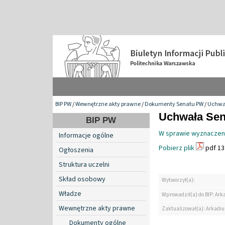
BIP PW
/
Wewnętrzne akty prawne
/
Dokumenty Senatu PW
/
Uchwa
Uchwała Sena
BIP PW
W sprawie wyznaczeni
Informacje ogólne
Pobierz plik
pdf 13
Ogłoszenia
Struktura uczelni
Skład osobowy
Wytworzył(a):
Władze
Wprowadził(a) do BIP: Ark
Wewnętrzne akty prawne
Zaktualizował(a): Arkadiu
Dokumenty ogólne