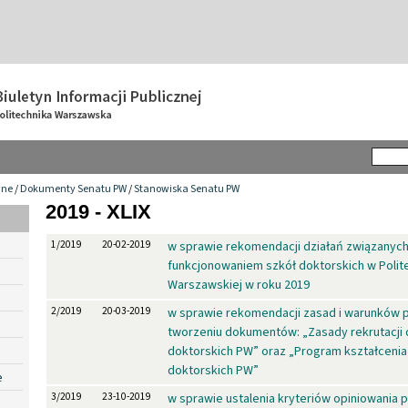
wne
/
Dokumenty Senatu PW
/
Stanowiska Senatu PW
2019 - XLIX
1/2019
20-02-2019
w sprawie rekomendacji działań związanych
funkcjonowaniem szkół doktorskich w Polit
Warszawskiej w roku 2019
2/2019
20-03-2019
w sprawie rekomendacji zasad i warunków p
tworzeniu dokumentów: „Zasady rekrutacji 
doktorskich PW” oraz „Program kształcenia
doktorskich PW”
e
3/2019
23-10-2019
w sprawie ustalenia kryteriów opiniowania 