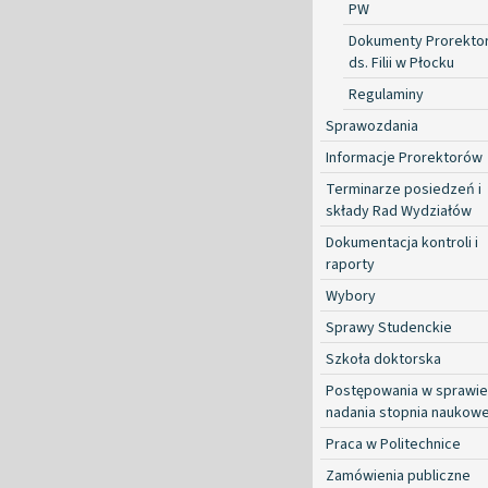
PW
Dokumenty Prorekto
ds. Filii w Płocku
Regulaminy
Sprawozdania
Informacje Prorektorów
Terminarze posiedzeń i
składy Rad Wydziałów
Dokumentacja kontroli i
raporty
Wybory
Sprawy Studenckie
Szkoła doktorska
Postępowania w sprawie
nadania stopnia naukow
Praca w Politechnice
Zamówienia publiczne