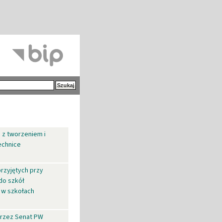
 z tworzeniem i
echnice
rzyjętych przy
do szkół
 w szkołach
przez Senat PW