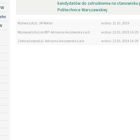
kandydatów do zatrudnienia na stanowisku 
PW
Politechnice Warszawskiej
lni
Wytworzył(a): JM Rektor
w dniu: 21.01.2019
W
Wprowadził(a) do BIP: Adrianna Aniszewska Łach
w dniu: 22.01.2019 14:29
Zaktualizował(a): Adrianna Aniszewska Łach
w dniu: 22.01.2019 14:29