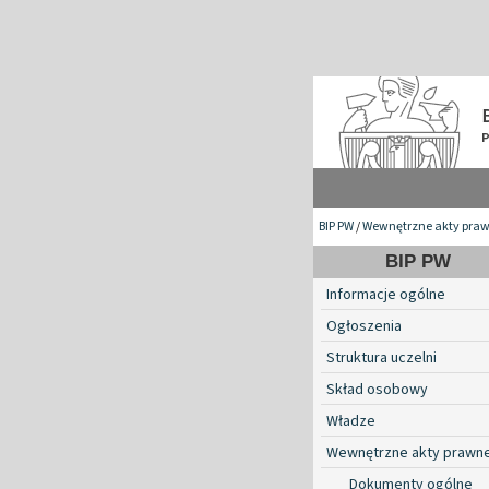
BIP PW
/
Wewnętrzne akty pra
BIP PW
Informacje ogólne
Ogłoszenia
Struktura uczelni
Skład osobowy
Władze
Wewnętrzne akty prawn
Dokumenty ogólne