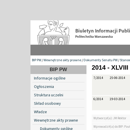
BIP PW
/
Wewnętrzne akty prawne
/
Dokumenty Senatu PW
/
Stanow
2014 - XLVIII
BIP PW
Informacje ogólne
7/2014
25-06-2014
Ogłoszenia
Struktura uczelni
6/2014
19-03-2014
Skład osobowy
Władze
Wytworzył(a): JM Rektor
Wewnętrzne akty prawne
Wprowadził(a) do BIP: Paul
Dokumenty ogólne