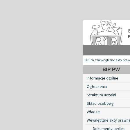
BIP PW
/
Wewnętrzne akty pra
BIP PW
Informacje ogólne
Ogłoszenia
Struktura uczelni
Skład osobowy
Władze
Wewnętrzne akty prawn
Dokumenty ogólne