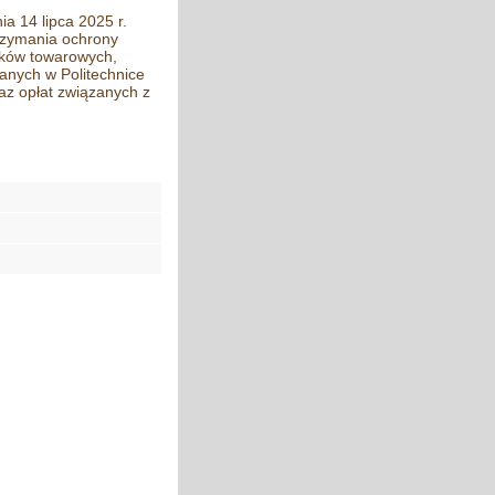
a 14 lipca 2025 r.
rzymania ochrony
ków towarowych,
anych w Politechnice
az opłat związanych z