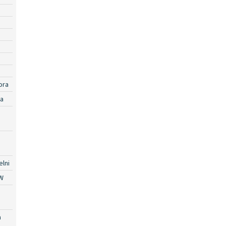
ora
ra
lni
W
a