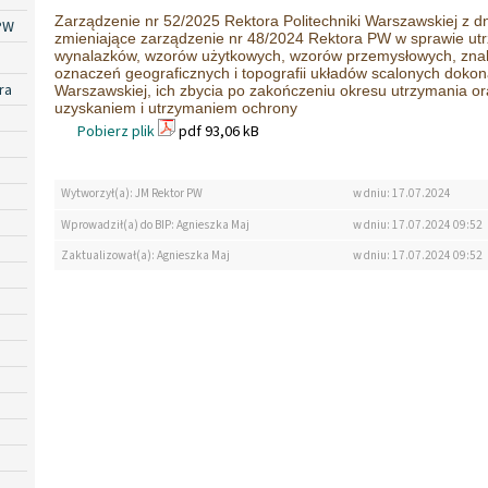
Zarządzenie nr 52/2025 Rektora Politechniki Warszawskiej z dni
PW
zmieniające zarządzenie nr 48/2024 Rektora PW w sprawie ut
wynalazków, wzorów użytkowych, wzorów przemysłowych, zna
oznaczeń geograficznych i topografii układów scalonych dokon
ra
Warszawskiej, ich zbycia po zakończeniu okresu utrzymania or
uzyskaniem i utrzymaniem ochrony
Pobierz plik
pdf 93,06 kB
Wytworzył(a): JM Rektor PW
w dniu: 17.07.2024
Wprowadził(a) do BIP: Agnieszka Maj
w dniu: 17.07.2024 09:52
Zaktualizował(a): Agnieszka Maj
w dniu: 17.07.2024 09:52