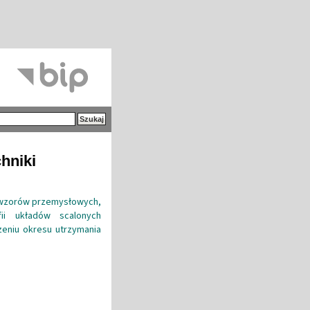
hniki
 wzorów przemysłowych,
ii układów scalonych
zeniu okresu utrzymania