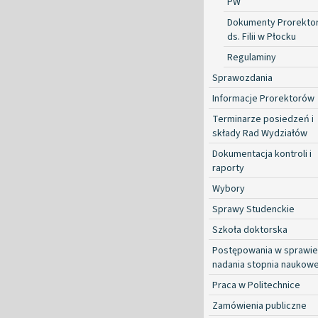
PW
Dokumenty Prorekto
ds. Filii w Płocku
Regulaminy
Sprawozdania
Informacje Prorektorów
Terminarze posiedzeń i
składy Rad Wydziałów
Dokumentacja kontroli i
raporty
Wybory
Sprawy Studenckie
Szkoła doktorska
Postępowania w sprawie
nadania stopnia naukow
Praca w Politechnice
Zamówienia publiczne