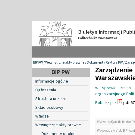
BIP PW
/
Wewnętrzne akty prawne
/
Dokumenty Rektora PW
/
Zarzą
Zarządzenie 
BIP PW
Warszawskiej
Informacje ogólne
w sprawie zmian w
Ogłoszenia
organizacyjnego Polit
Struktura uczelni
Pobierz plik
pdf 67
Skład osobowy
Władze
Wytworzył(a): JM Rektor P
Wewnętrzne akty prawne
Wprowadził(a) do BIP: Agn
Dokumenty ogólne