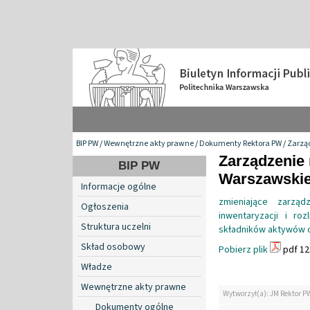
BIP PW
/
Wewnętrzne akty prawne
/
Dokumenty Rektora PW
/
Zarzą
Zarządzenie 
BIP PW
Warszawskiej
Informacje ogólne
zmieniające zarzą
Ogłoszenia
inwentaryzacji i ro
Struktura uczelni
składników aktywów o
Skład osobowy
Pobierz plik
pdf 12
Władze
Wewnętrzne akty prawne
Wytworzył(a): JM Rektor P
Dokumenty ogólne