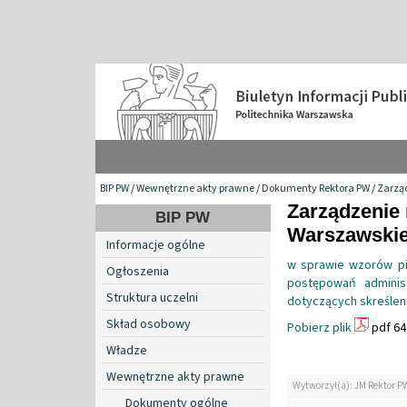
BIP PW
/
Wewnętrzne akty prawne
/
Dokumenty Rektora PW
/
Zarzą
Zarządzenie 
BIP PW
Warszawskiej
Informacje ogólne
w sprawie wzorów pi
Ogłoszenia
postępowań adminis
Struktura uczelni
dotyczących skreśleni
Skład osobowy
Pobierz plik
pdf 64
Władze
Wewnętrzne akty prawne
Wytworzył(a): JM Rektor P
Dokumenty ogólne