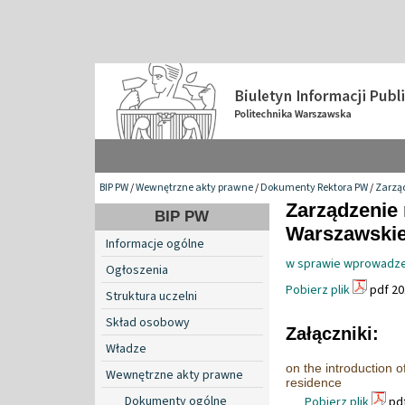
BIP PW
/
Wewnętrzne akty prawne
/
Dokumenty Rektora PW
/
Zarzą
Zarządzenie 
BIP PW
Warszawskiej
Informacje ogólne
w sprawie wprowadzen
Ogłoszenia
Pobierz plik
pdf 20
Struktura uczelni
Skład osobowy
Załączniki:
Władze
on the introduction o
Wewnętrzne akty prawne
residence
Dokumenty ogólne
Pobierz plik
pdf