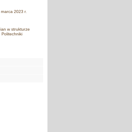
 marca 2023 r.
an w strukturze
Politechniki