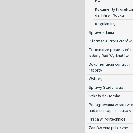
PW
Dokumenty Prorekto
ds. Filii w Płocku
Regulaminy
Sprawozdania
Informacje Prorektorów
Terminarze posiedzeń i
składy Rad Wydziałów
Dokumentacja kontroli i
raporty
Wybory
Sprawy Studenckie
Szkoła doktorska
Postępowania w sprawie
nadania stopnia naukow
Praca w Politechnice
Zamówienia publiczne