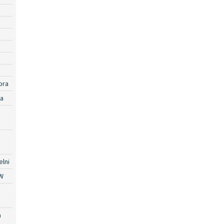
ora
ra
lni
W
a