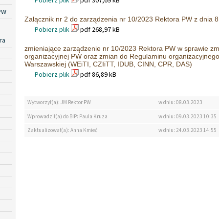
Pobierz plik
pdf 307,69 kB
PW
Załącznik nr 2 do zarządzenia nr 10/2023 Rektora PW z dnia 8
Pobierz plik
pdf 268,97 kB
ra
zmieniające zarządzenie nr 10/2023 Rektora PW w sprawie zmi
organizacyjnej PW oraz zmian do Regulaminu organizacyjnego 
Warszawskiej (WEiTI, CZIiTT, IDUB, CINN, CPR, DAS)
Pobierz plik
pdf 86,89 kB
Wytworzył(a): JM Rektor PW
w dniu: 08.03.2023
Wprowadził(a) do BIP: Paula Kruza
w dniu: 09.03.2023 10:35
Zaktualizował(a): Anna Kmieć
w dniu: 24.03.2023 14:55