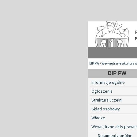
BIP PW
/
Wewnętrzne akty pra
BIP PW
Informacje ogólne
Ogłoszenia
Struktura uczelni
Skład osobowy
Władze
Wewnętrzne akty prawn
Dokumenty ogólne