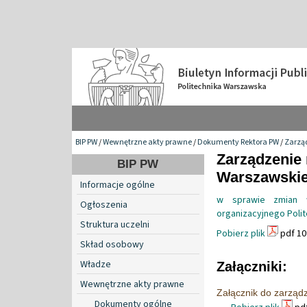
BIP PW
/
Wewnętrzne akty prawne
/
Dokumenty Rektora PW
/
Zarzą
Zarządzenie 
BIP PW
Warszawskiej
Informacje ogólne
w sprawie zmian w
Ogłoszenia
organizacyjnego Polit
Struktura uczelni
Pobierz plik
pdf 10
Skład osobowy
Władze
Załączniki:
Wewnętrzne akty prawne
Załącznik do zarząd
Dokumenty ogólne