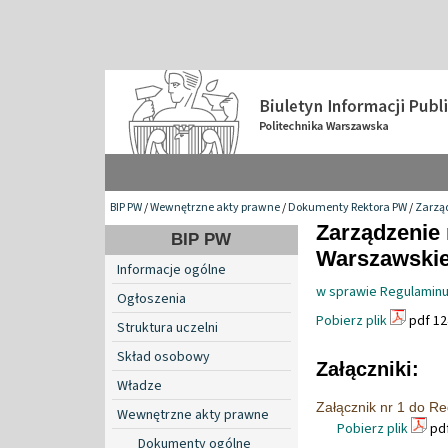
BIP PW
/
Wewnętrzne akty prawne
/
Dokumenty Rektora PW
/
Zarzą
Zarządzenie 
BIP PW
Warszawskiej
Informacje ogólne
w sprawie Regulaminu
Ogłoszenia
Pobierz plik
pdf 12
Struktura uczelni
Skład osobowy
Załączniki:
Władze
Załącznik nr 1 do R
Wewnętrzne akty prawne
Pobierz plik
pdf
Dokumenty ogólne