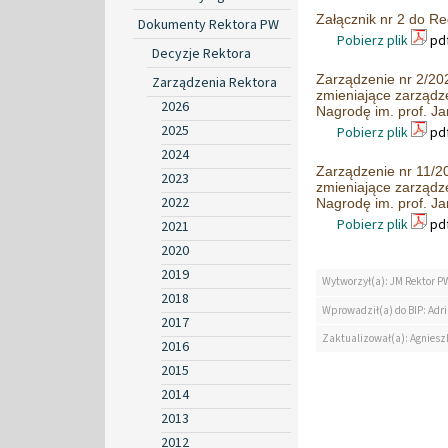
Załącznik nr 2 do R
Dokumenty Rektora PW
Pobierz plik
pdf
Decyzje Rektora
Zarządzenie nr 2/202
Zarządzenia Rektora
zmieniające zarządz
2026
Nagrodę im. prof. J
2025
Pobierz plik
pdf
2024
Zarządzenie nr 11/20
2023
zmieniające zarządz
2022
Nagrodę im. prof. J
Pobierz plik
pdf
2021
2020
2019
Wytworzył(a): JM Rektor P
2018
Wprowadził(a) do BIP: Ad
2017
Zaktualizował(a): Agniesz
2016
2015
2014
2013
2012