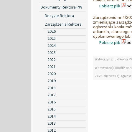
Pobierz plik
pdf
Dokumenty Rektora PW
Decyzje Rektora
Zarządzenie nr 4/202
zmieniające zarządz
Zarządzenia Rektora
ogłaszaniu konkursó
2026
adiunkta, starszego a
dyplomowanego lub
2025
Pobierz plik
pdf
2024
2023
2022
Wytworzył(a): JM Rektor P
2021
Wprowadził(a) do BIP: Ad
2020
Zaktualizował(a): Agniesz
2019
2018
2017
2016
2015
2014
2013
2012