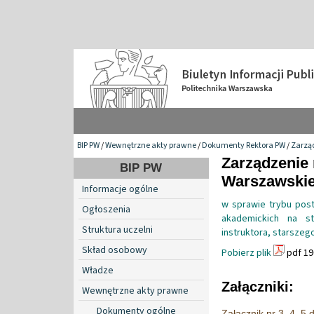
BIP PW
/
Wewnętrzne akty prawne
/
Dokumenty Rektora PW
/
Zarzą
Zarządzenie 
BIP PW
Warszawskiej
Informacje ogólne
w sprawie trybu post
Ogłoszenia
akademickich na st
Struktura uczelni
instruktora, starsz
Skład osobowy
Pobierz plik
pdf 19
Władze
Załączniki:
Wewnętrzne akty prawne
Dokumenty ogólne
Załącznik nr 3, 4. 5