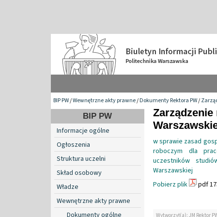
BIP PW
/
Wewnętrzne akty prawne
/
Dokumenty Rektora PW
/
Zarzą
Zarządzenie 
BIP PW
Warszawskiej
Informacje ogólne
w sprawie zasad gosp
Ogłoszenia
roboczym dla prac
Struktura uczelni
uczestników studi
Warszawskiej
Skład osobowy
Pobierz plik
pdf 17
Władze
Wewnętrzne akty prawne
Dokumenty ogólne
Wytworzył(a): JM Rektor P