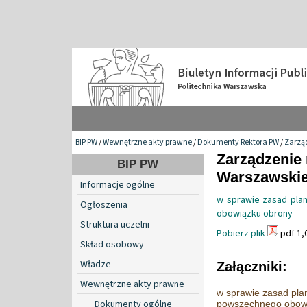
BIP PW
/
Wewnętrzne akty prawne
/
Dokumenty Rektora PW
/
Zarzą
Zarządzenie 
BIP PW
Warszawskiej
Informacje ogólne
w sprawie zasad pla
Ogłoszenia
obowiązku obrony
Struktura uczelni
Pobierz plik
pdf 1,
Skład osobowy
Władze
Załączniki:
Wewnętrzne akty prawne
w sprawie zasad pla
Dokumenty ogólne
powszechnego obowią