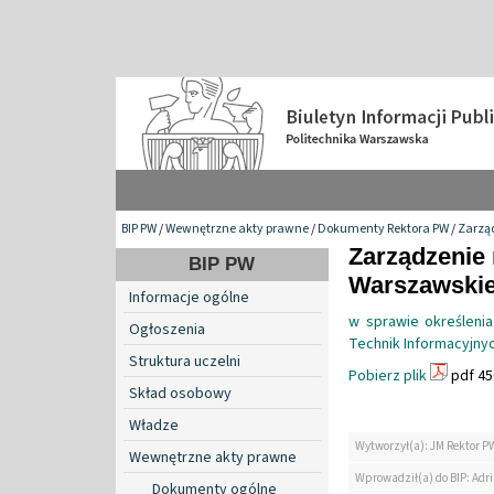
BIP PW
/
Wewnętrzne akty prawne
/
Dokumenty Rektora PW
/
Zarzą
Zarządzenie 
BIP PW
Warszawskiej
Informacje ogólne
w sprawie określenia
Ogłoszenia
Technik Informacyjnyc
Struktura uczelni
Pobierz plik
pdf 45
Skład osobowy
Władze
Wytworzył(a): JM Rektor P
Wewnętrzne akty prawne
Wprowadził(a) do BIP: Ad
Dokumenty ogólne