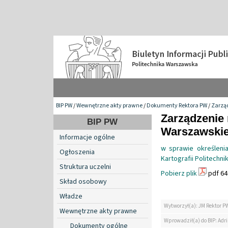
BIP PW
/
Wewnętrzne akty prawne
/
Dokumenty Rektora PW
/
Zarzą
Zarządzenie 
BIP PW
Warszawskiej
Informacje ogólne
w sprawie określeni
Ogłoszenia
Kartografii Politechni
Struktura uczelni
Pobierz plik
pdf 64
Skład osobowy
Władze
Wytworzył(a): JM Rektor P
Wewnętrzne akty prawne
Wprowadził(a) do BIP: Ad
Dokumenty ogólne