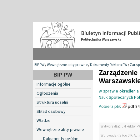
BIP PW
/
Wewnętrzne akty prawne
/
Dokumenty Rektora PW
/
Zarzą
Zarządzenie 
BIP PW
Warszawskiej
Informacje ogólne
w sprawie określenia
Ogłoszenia
Nauk Społecznych Poli
Struktura uczelni
Pobierz plik
pdf 84
Skład osobowy
Władze
Wytworzył(a): JM Rektor P
Wewnętrzne akty prawne
Wprowadził(a) do BIP: Ad
Dokumenty ogólne