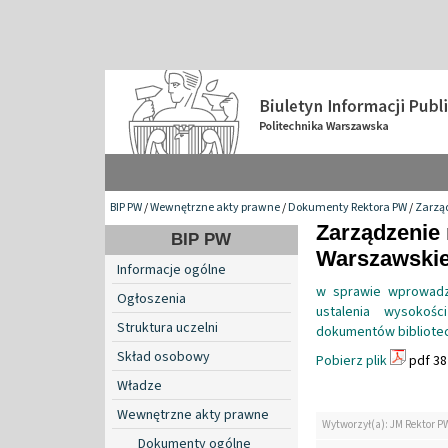
BIP PW
/
Wewnętrzne akty prawne
/
Dokumenty Rektora PW
/
Zarzą
Zarządzenie 
BIP PW
Warszawskiej
Informacje ogólne
w sprawie wprowadze
Ogłoszenia
ustalenia wysokoś
Struktura uczelni
dokumentów bibliotec
Skład osobowy
Pobierz plik
pdf 38
Władze
Wewnętrzne akty prawne
Wytworzył(a): JM Rektor P
Dokumenty ogólne