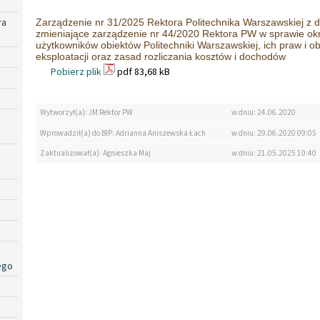
ra
Zarządzenie nr 31/2025 Rektora Politechnika Warszawskiej z d
zmieniające zarządzenie nr 44/2020 Rektora PW w sprawie ok
użytkowników obiektów Politechniki Warszawskiej, ich praw i 
eksploatacji oraz zasad rozliczania kosztów i dochodów
Pobierz plik
pdf 83,68 kB
Wytworzył(a): JM Rektor PW
w dniu: 24.06.2020
Wprowadził(a) do BIP: Adrianna Aniszewska Łach
w dniu: 29.06.2020 09:05
Zaktualizował(a): Agnieszka Maj
w dniu: 21.05.2025 10:40
ego