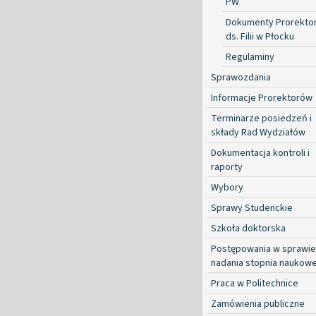
PW
Dokumenty Prorekto
ds. Filii w Płocku
Regulaminy
Sprawozdania
Informacje Prorektorów
Terminarze posiedzeń i
składy Rad Wydziałów
Dokumentacja kontroli i
raporty
Wybory
Sprawy Studenckie
Szkoła doktorska
Postępowania w sprawie
nadania stopnia naukow
Praca w Politechnice
Zamówienia publiczne