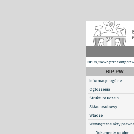
BIP PW
/
Wewnętrzne akty pra
BIP PW
Informacje ogólne
Ogłoszenia
Struktura uczelni
Skład osobowy
Władze
Wewnętrzne akty prawn
Dokumenty ogólne